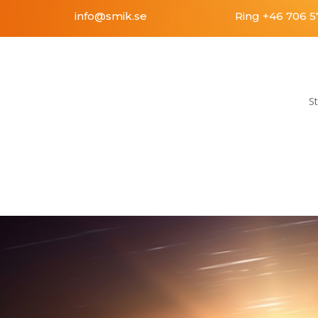
info@smik.se
Ring +46 706 57
St