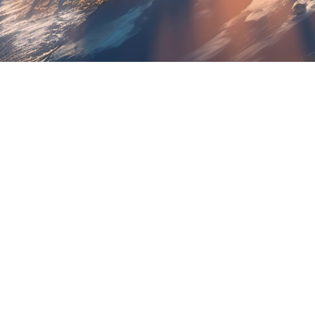
Kvalitet
Vi levererar högkvalitativa produkter/tjänster 
uppfyller eller överträffar våra kunders
förväntningar.