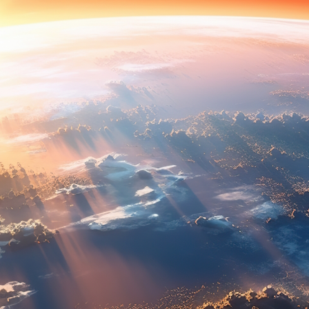
ENTI
GÅ