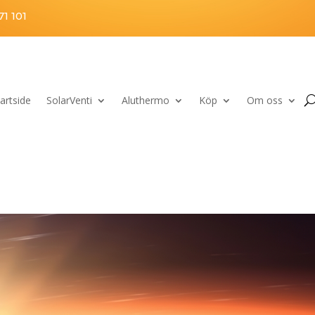
1 101
artside
SolarVenti
Aluthermo
Köp
Om oss