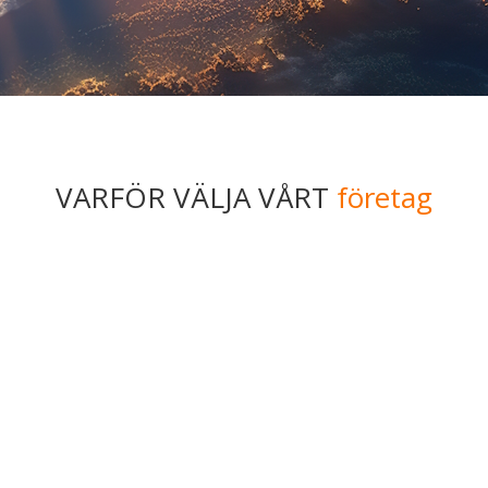
VARFÖR VÄLJA VÅRT
företag
Pålitlighet
som
Vi är pålitliga och håller vad vi lovar. Kunderna kan
V
lita på att vi levererar i tid och inom överenskomna
os
ramar.