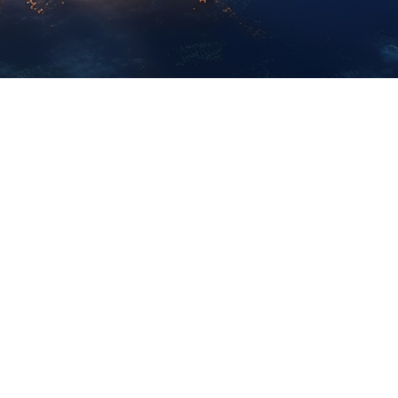
Erfarenhet
år erfarenhet och expertis inom branschen gör
s till att hantera olika behov och utmaningar på
ett effektivt sätt.