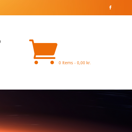

0 Items
-
0,00
kr.