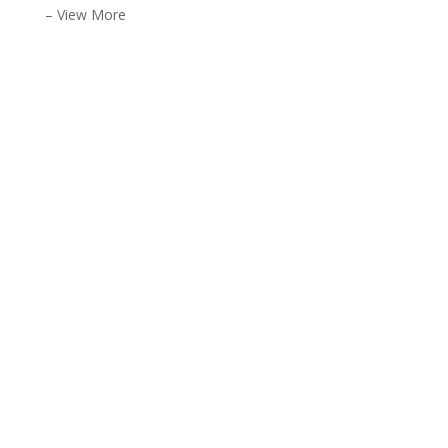
– View More
START HER
SKAB
ET NYT
PROJEKT
KONTAKT OS
FÅ ET
GRATIS