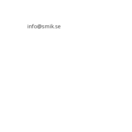
info@smik.se
Ring +46 706 571 101